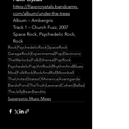
https://flavorcrystals.bandcamp.
com/album/under-the-trees
Album – Ambergris
Track 1 – Church Fuzz, 2007
Space Rock, Psychedelic Rock, 
Rock
Rock
PsychedelicRock
SpaceRock
GarageRock
Experimental
Pop
Electronic
TheWarlocks
Folk
Ethereal
PopRock
PsychedelicPop
ArtRock
RhythmAndBlues
Mod
FolkRock
RockAndRoll
Moonbell
TheUnitedStatesOfAmerica
Avantgarde
BardoPond
TheTruth
LeonardCohen
Ballad
TheJellyBeanBandits
Supersonic Music Mixes