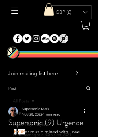
GBP (£)
>
Post
All Posts
Supersonic Mark
All Posts
Nov 28, 2022
1 min read
Supersonic (9) Urgence
Radio Play, Playlists
P
r
OP
er music mixed with Love 
Phantasmagoria 30th Oct 2021