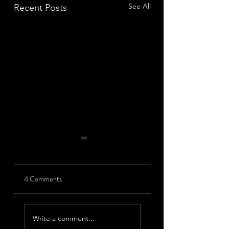
See All
Recent Posts
4 Comments
Supersonic (7)
Supersonic (6) Bring
Caught Crow
Me Down
Write a comment...