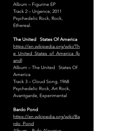
Album – Figurine EP
Track 2 – Urgence, 2011
Psychedelic Rock, Rock, 
Ethereal.
The United   States Of America
https://en.wikipedia.org/wiki/Th
e_United_States_of_America_(b
and)
Album – The United   States Of 
America
Track 3 – Cloud Song, 1968
Psychedelic Rock, Art Rock, 
Avantgarde, Experimental
Bardo Pond
https://en.wikipedia.org/wiki/Ba
rdo_Pond
Album – Bufo Alavarius