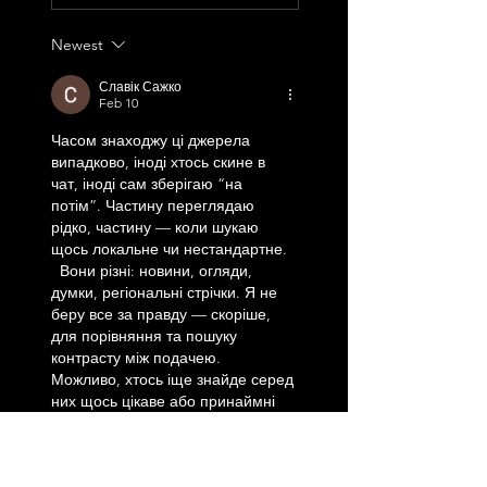
Newest
Славік Сажко
Feb 10
Часом знаходжу ці джерела 
випадково, іноді хтось скине в 
чат, іноді сам зберігаю “на 
потім”. Частину переглядаю 
рідко, частину — коли шукаю 
щось локальне чи нестандартне.  
  Вони різні: новини, огляди, 
думки, регіональні стрічки. Я не 
беру все за правду — скоріше, 
для порівняння та пошуку 
контрасту між подачею.  
Можливо, хтось іще знайде серед 
них щось цікаве або принаймні 
нове. Головне — мати з чого 
обирати.  
М
к
х
5
г
нк
w69
п
53
mp
кг
чг
ч
d23
46
н
чн
47
чо
у
tmp3