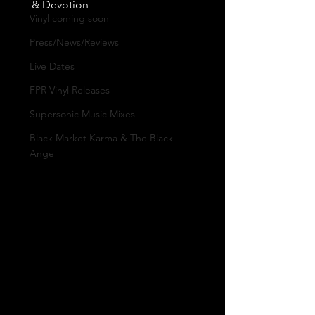
& Devotion
Vinyl coming soon
Press/News/Reviews
Live Dates
FPR Vinyl Releases
Supersonic Music Mixes
Black Market Karma & The Black
Ange